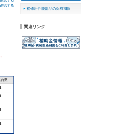
確認する
確認する
補修用性能部品の保有期限
関連リンク
ん。
成台数
1
1
1
1