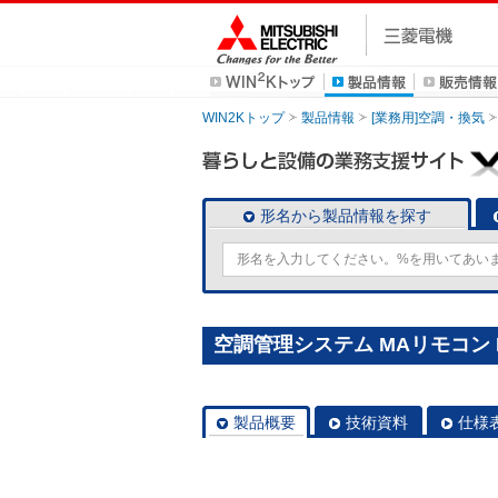
WIN2Kトップ
製品情報
[業務用]空調・換気
形名から製品情報を探す
空調管理システム MAリモコン P
製品概要
技術資料
仕様