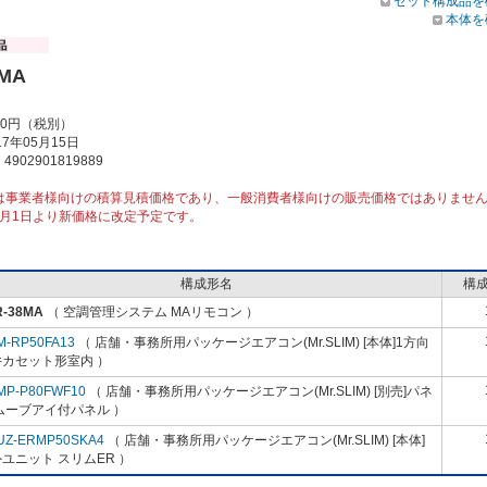
セット構成品を
本体を
8MA
00円（税別）
7年05月15日
902901819889
は事業者様向けの積算見積価格であり、一般消費者様向けの販売価格ではありませ
10月1日より新価格に改定予定です。
構成形名
構
R-38MA
（ 空調管理システム MAリモコン ）
M-RP50FA13
（ 店舗・事務所用パッケージエアコン(Mr.SLIM) [本体]1方向
井カセット形室内 ）
MP-P80FWF10
（ 店舗・事務所用パッケージエアコン(Mr.SLIM) [別売]パネ
ムーブアイ付パネル ）
UZ-ERMP50SKA4
（ 店舗・事務所用パッケージエアコン(Mr.SLIM) [本体]
ユニット スリムER ）