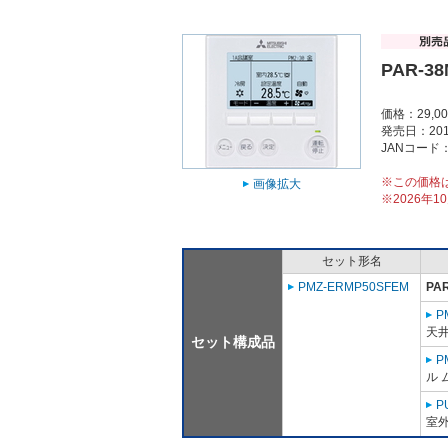
PAR-3
価格：29,0
発売日：201
JANコード：4
※この価格
画像拡大
※2026年
セット形名
PMZ-ERMP50SFEM
PA
P
天
セット構成品
P
ル 
P
室外