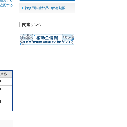
確認する
確認する
補修用性能部品の保有期限
関連リンク
ん。
成台数
1
1
1