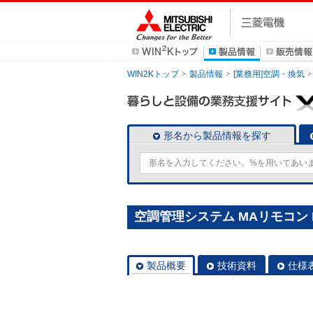
WIN2Kトップ
製品情報
[業務用]空調・換気
形名から製品情報を探す
空調管理システム MAリモコン P
製品概要
技術資料
仕様