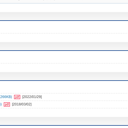
66KB)
[2022/01/29]
)
[2018/03/02]