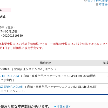
セット構成品を
本体を
8MA
00円（税別）
7年05月15日
902901819889
は事業者様向けの積算見積価格であり、一般消費者様向けの販売価格ではありませ
10月1日より新価格に改定予定です。
構成形名
構
R-38MA
（ 空調管理システム MAリモコン ）
C-RP140HA13
（ 店舗・事務所用パッケージエアコン(Mr.SLIM) [本体]厨房
吊形室内 ）
UZ-ERMP140LA5
（ 店舗・事務所用パッケージエアコン(Mr.SLIM) [本体]室
ニット スリムER ）
を使用可能な本体製品があります。
本体を探す