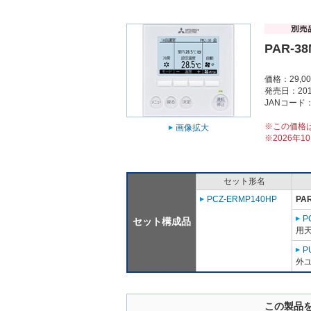
PAR-3
価格：29,0
発売日：201
JANコード：4
※この価格
画像拡大
※2026年
セット形名
PCZ-ERMP140HP
PA
P
セット構成品
用天
P
外ユ
この製品