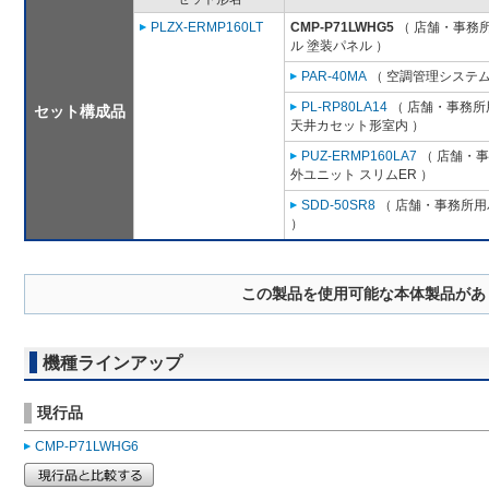
PLZX-ERMP160LT
CMP-P71LWHG5
（ 店舗・事務所用
ル 塗装パネル ）
PAR-40MA
（ 空調管理システム
PL-RP80LA14
（ 店舗・事務所用
セット構成品
天井カセット形室内 ）
PUZ-ERMP160LA7
（ 店舗・事務
外ユニット スリムER ）
SDD-50SR8
（ 店舗・事務所用パ
）
この製品を使用可能な本体製品があ
機種ラインアップ
現行品
CMP-P71LWHG6