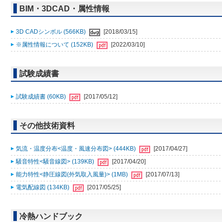
BIM・3DCAD・属性情報
3D CADシンボル (566KB)
[2018/03/15]
※属性情報について (152KB)
[2022/03/10]
試験成績書
試験成績書 (60KB)
[2017/05/12]
その他技術資料
気流・温度分布<温度・風速分布図> (444KB)
[2017/04/27]
騒音特性<騒音線図> (139KB)
[2017/04/20]
能力特性<静圧線図(外気取入風量)> (1MB)
[2017/07/13]
電気配線図 (134KB)
[2017/05/25]
冷熱ハンドブック