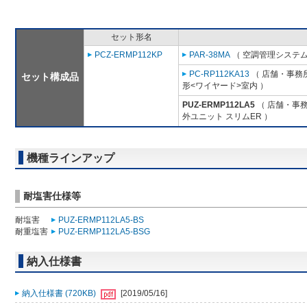
セット形名
PCZ-ERMP112KP
PAR-38MA
（ 空調管理システム
PC-RP112KA13
（ 店舗・事務所
セット構成品
形<ワイヤード>室内 ）
PUZ-ERMP112LA5
（ 店舗・事務所
外ユニット スリムER ）
機種ラインアップ
耐塩害仕様等
耐塩害
PUZ-ERMP112LA5-BS
耐重塩害
PUZ-ERMP112LA5-BSG
納入仕様書
納入仕様書 (720KB)
[2019/05/16]