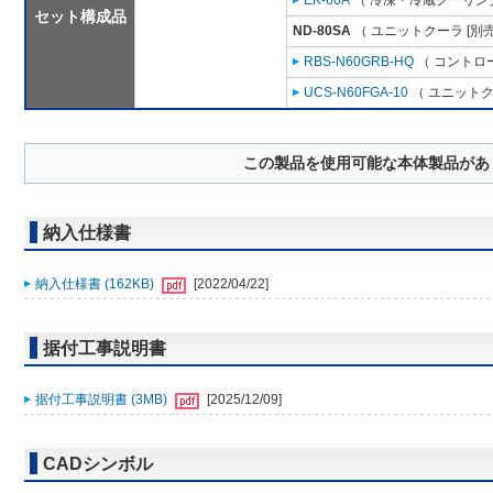
EK-60A
（ 冷凍・冷蔵クーリング
セット構成品
ND-80SA
（ ユニットクーラ [別
RBS-N60GRB-HQ
（ コントロ
UCS-N60FGA-10
（ ユニットク
この製品を使用可能な本体製品があ
納入仕様書
納入仕様書 (162KB)
[2022/04/22]
据付工事説明書
据付工事説明書 (3MB)
[2025/12/09]
CADシンボル