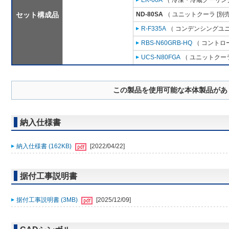
EK-60A
（ 冷凍・冷蔵クーリング
セット構成品
ND-80SA
（ ユニットクーラ [別
R-F335A
（ コンデンシングユニ
RBS-N60GRB-HQ
（ コントロ
UCS-N80FGA
（ ユニットクーラ
この製品を使用可能な本体製品があ
納入仕様書
納入仕様書 (162KB)
[2022/04/22]
据付工事説明書
据付工事説明書 (3MB)
[2025/12/09]