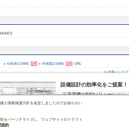
8/04/07]
仕様表(15MB)
外形図(15MB)
URL
冷熱ハンドブ
設備設計の効率化をご提案！
三菱電機のBIMソリューション
（空調.換気.照明）
個人情報保護方針を改定しましたのでお知らせい
店舗・事務所用パッケージエアコン(Mr.SLIM)
[本体]天吊形室内
PC-RP224BA
詳細を見る
告をパーソナライズし、ウェブサイトのトラフィ
用規約