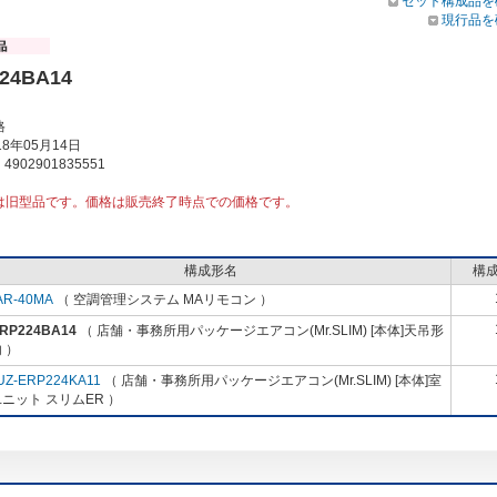
セット構成品を
現行品を
24BA14
格
8年05月14日
902901835551
は旧型品です。価格は販売終了時点での価格です。
構成形名
構
AR-40MA
（ 空調管理システム MAリモコン ）
-RP224BA14
（ 店舗・事務所用パッケージエアコン(Mr.SLIM) [本体]天吊形
 ）
UZ-ERP224KA11
（ 店舗・事務所用パッケージエアコン(Mr.SLIM) [本体]室
ニット スリムER ）