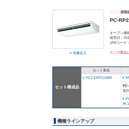
PC-RP2
オープン価
発売日：201
JANコード：4
※この製品
画像拡大
セット形名
PCZ-ERP224BR
P
PC
セット構成品
室内
P
外ユ
機種ラインアップ