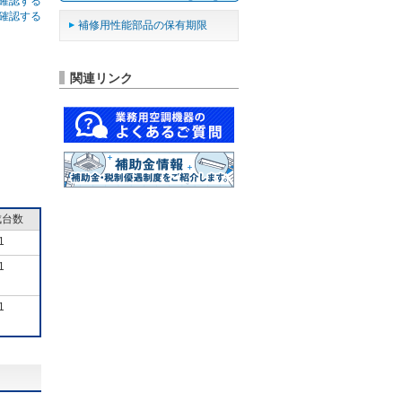
確認する
確認する
補修用性能部品の保有期限
関連リンク
成台数
1
1
1