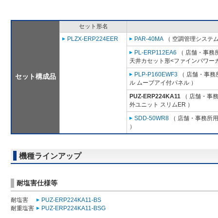
セット形名
PLZX-ERP224EER
PAR-40MA
（ 空調管理システム
PL-ERP112EA6
（ 店舗・事務所用
天井カセット形<ファインパワーカ
PLP-P160EWF3
（ 店舗・事務所
セット構成品
ル ムーブアイ付パネル ）
PUZ-ERP224KA11
（ 店舗・事務所
外ユニット スリムER ）
SDD-50WR8
（ 店舗・事務所用パ
）
機種ラインアップ
耐塩害仕様等
耐塩害
PUZ-ERP224KA11-BS
耐重塩害
PUZ-ERP224KA11-BSG