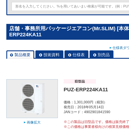
店舗・事務所用パッケージエアコン(Mr.SLIM) [本体
ERP224KA11
仕様表ダウ
製品概要
技術資料
仕様表
別売品
PUZ-ERP224KA11
価格：1,301,000円（税別）
発売日：2018年05月14日
JANコード：4902901841590
※この製品は旧型品です。価格は販売終
画像拡大
※この価格は事業者様向けの積算見積価