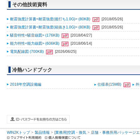
その他技術資料
耐震強度計算書<耐震強度(後打ち1.0G)> (80KB)
[2018/05/26]
耐震強度計算書<耐震強度(箱抜き1.0G)> (80KB)
[2018/05/26]
騒音特性<騒音線図> (176KB)
[2018/04/27]
能力特性<能力線図> (606KB)
[2018/06/14]
電気配線図 (700KB)
[2026/06/25]
冷熱ハンドブック
2018年空調設備編
仕様表(15MB)
外
WIN2Kトップ
製品情報
[業務用]空調・換気
店舗・事務所用パッケージエアコン