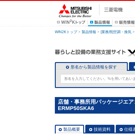
WIN2Kトップ
製品情報
[業務用]空調・換気
形名から製品情報を探す
店舗・事務所用パッケージエアコン(M
ERMP50SKA6
製品概要
技術資料
仕様