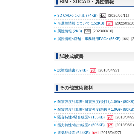
BIM・3DCAD・属性情報
3D CADシンボル (74KB)
[2026/06/11]
※属性情報について (152KB)
[2022/03/10
属性情報 (2KB)
[2023/03/16]
属性情報<店舗・事務所用PAC> (55KB)
[
試験成績書
試験成績書 (59KB)
[2018/04/27]
その他技術資料
耐震強度計算書<耐震強度(後打ち1.0G)> (80KB
耐震強度計算書<耐震強度(箱抜き1.0G)> (80KB
騒音特性<騒音線図> (135KB)
[2018/04/2
能力特性<能力線図> (606KB)
[2018/06/1
電気配線図 (644KB)
[2018/04/27]