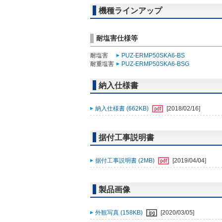
機種ラインアップ
耐塩害仕様等
耐塩害
PUZ-ERMP50SKA6-BS
耐重塩害
PUZ-ERMP50SKA6-BSG
納入仕様書
納入仕様書 (662KB)
[2018/02/16]
据付工事説明書
据付工事説明書 (2MB)
[2019/04/04]
製品画像
外観写真 (158KB)
[2020/03/05]