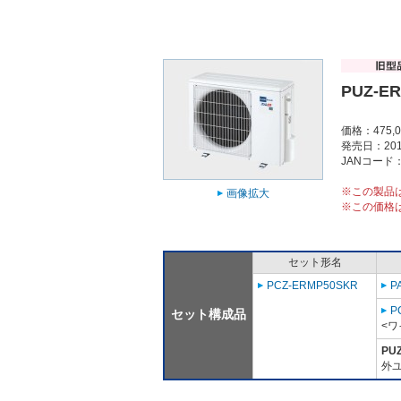
PUZ-E
価格：475,
発売日：201
JANコード：4
※この製品
画像拡大
※この価格
セット形名
PCZ-ERMP50SKR
P
P
セット構成品
<ワ
PU
外ユ