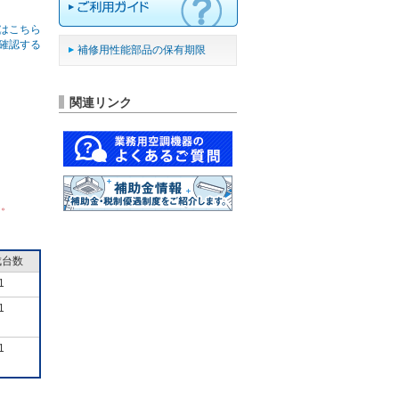
はこちら
確認する
補修用性能部品の保有期限
関連リンク
ん。
成台数
1
1
1