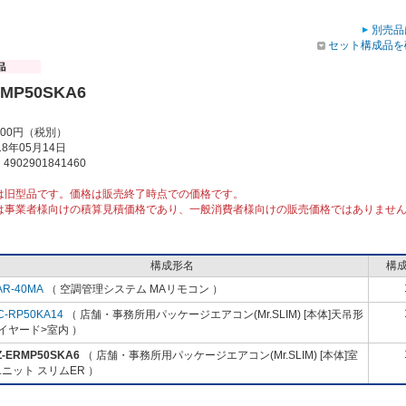
別売品
セット構成品を
RMP50SKA6
000円（税別）
8年05月14日
902901841460
は旧型品です。価格は販売終了時点での価格です。
は事業者様向けの積算見積価格であり、一般消費者様向けの販売価格ではありませ
構成形名
構
AR-40MA
（ 空調管理システム MAリモコン ）
C-RP50KA14
（ 店舗・事務所用パッケージエアコン(Mr.SLIM) [本体]天吊形
イヤード>室内 ）
Z-ERMP50SKA6
（ 店舗・事務所用パッケージエアコン(Mr.SLIM) [本体]室
ニット スリムER ）