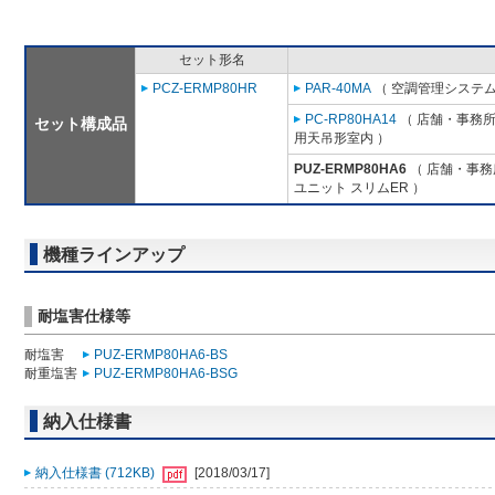
セット形名
PCZ-ERMP80HR
PAR-40MA
（ 空調管理システム
PC-RP80HA14
（ 店舗・事務所用
セット構成品
用天吊形室内 ）
PUZ-ERMP80HA6
（ 店舗・事務所
ユニット スリムER ）
機種ラインアップ
耐塩害仕様等
耐塩害
PUZ-ERMP80HA6-BS
耐重塩害
PUZ-ERMP80HA6-BSG
納入仕様書
納入仕様書 (712KB)
[2018/03/17]