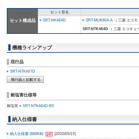
セット形名
セット構成品
SRT-NK464D
SRT-MUK604-A
（ 三菱 エコキ
SRT-NTK464D
（ 三菱 エコキュ
機種ラインアップ
現行品
SRT-NTK467D
耐塩害仕様等
耐塩害
SRT-NTK464D-BS
納入仕様書
納入仕様書 (888KB)
[2020/05/15]