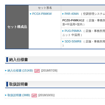
セット形名
PCGX-P8MKW
PAR-40MA
（ 空調管理システム
PCZG-P4MKA12
（ 店舗・事務所用
形<中温用>室内 ）
セット構成品
PUG-P8MKA
（ 店舗・事務所用パ
ニット 中温用 ）
SDD-50WR8
（ 店舗・事務所用パ
）
納入仕様書
納入仕様書 (151KB)
[2018/07/26]
取扱説明書
取扱説明書 (3MB)
[2018/10/31]