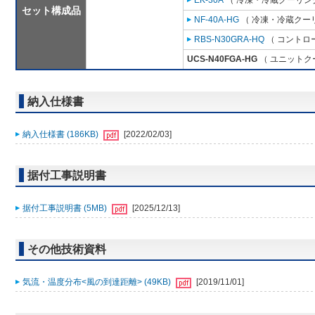
EK-30A
（ 冷凍・冷蔵クーリング
セット構成品
NF-40A-HG
（ 冷凍・冷蔵クーリ
RBS-N30GRA-HQ
（ コントロ
UCS-N40FGA-HG
（ ユニットクー
納入仕様書
納入仕様書 (186KB)
[2022/02/03]
据付工事説明書
据付工事説明書 (5MB)
[2025/12/13]
その他技術資料
気流・温度分布<風の到達距離> (49KB)
[2019/11/01]