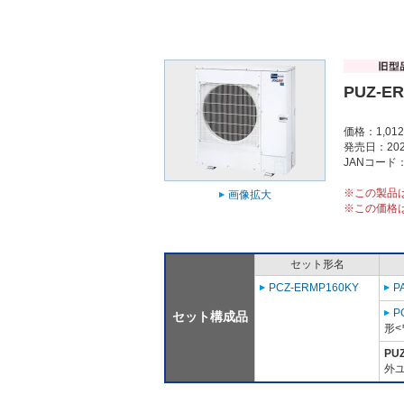
PUZ-E
価格：1,01
発売日：202
JANコード：4
※この製品
画像拡大
※この価格
セット形名
PCZ-ERMP160KY
P
P
セット構成品
形<
PU
外ユ