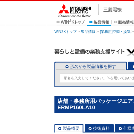
WIN2Kトップ
製品情報
[業務用]空調・換気
形名から製品情報を探す
店舗・事務所用パッケージエアコン(M
ERMP160LA10
製品概要
技術資料
仕様