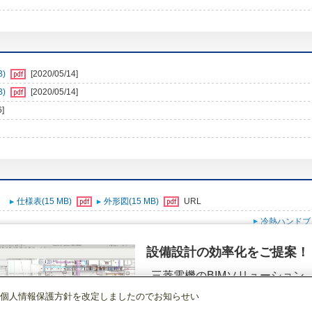
B)
[2020/05/14]
B)
[2020/05/14]
6]
仕様表(15 MB)
外形図(15 MB)
URL
冷熱ハンドブ
設備設計の効率化をご提案！
三菱電機のBIMソリューション
（空調.換気.照明）
個人情報保護方針を改定しましたのでお知らせい
店舗・事務所用パッケージエアコン(Mr.SLIM)
[本体]室外ユニット
スリムER