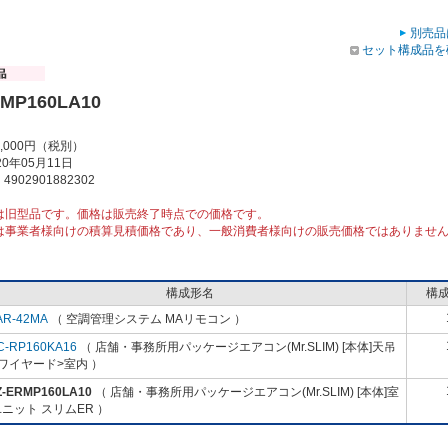
別売品
セット構成品を
RMP160LA10
2,000円（税別）
0年05月11日
902901882302
は旧型品です。価格は販売終了時点での価格です。
は事業者様向けの積算見積価格であり、一般消費者様向けの販売価格ではありませ
構成形名
構
AR-42MA
（ 空調管理システム MAリモコン ）
C-RP160KA16
（ 店舗・事務所用パッケージエアコン(Mr.SLIM) [本体]天吊
ワイヤード>室内 ）
Z-ERMP160LA10
（ 店舗・事務所用パッケージエアコン(Mr.SLIM) [本体]室
ニット スリムER ）