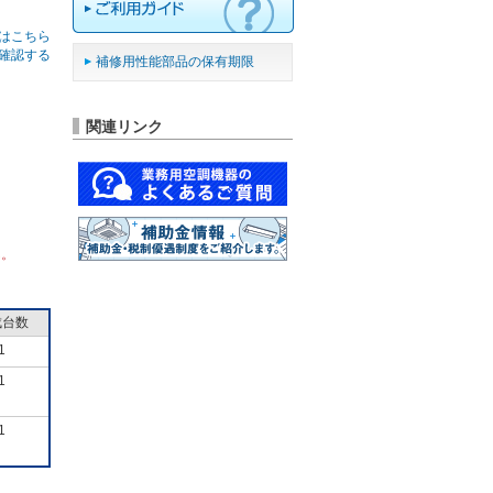
はこちら
確認する
補修用性能部品の保有期限
関連リンク
ん。
成台数
1
1
1