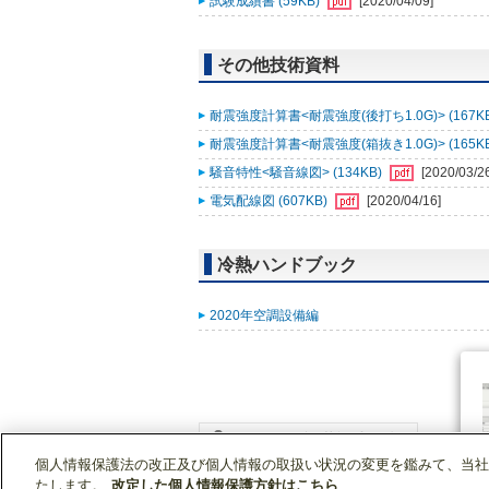
試験成績書 (59KB)
[2020/04/09]
その他技術資料
耐震強度計算書<耐震強度(後打ち1.0G)> (167K
耐震強度計算書<耐震強度(箱抜き1.0G)> (165K
騒音特性<騒音線図> (134KB)
[2020/03/2
電気配線図 (607KB)
[2020/04/16]
冷熱ハンドブック
2020年空調設備編
個人情報保護法の改正及び個人情報の取扱い状況の変更を鑑みて、当社
WIN2Kトップ
製品情報
[業務用]空調・換気
たします。
改定した個人情報保護方針はこちら