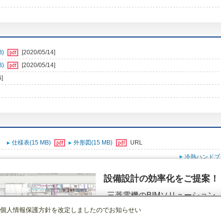
B)
[2020/05/14]
B)
[2020/05/14]
6]
仕様表(15 MB)
外形図(15 MB)
URL
冷熱ハンドブ
設備設計の効率化をご提案！
三菱電機のBIMソリューション
（空調.換気.照明）
個人情報保護方針を改定しましたのでお知らせい
店舗・事務所用パッケージエアコン(Mr.SLIM)
[本体]室外ユニット
スリムER