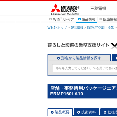
WIN2Kトップ
製品情報
[業務用]空調・換気
形名から製品情報を探す
店舗・事務所用パッケージエアコン(M
ERMP160LA10
製品概要
技術資料
仕様