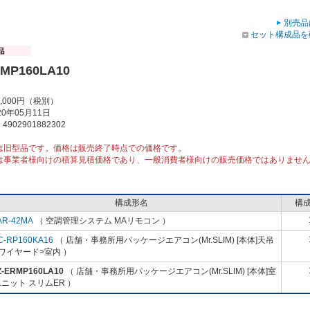
別売品
セット構成品を
RMP160LA10
2,000円（税別）
0年05月11日
902901882302
は旧型品です。価格は販売終了時点での価格です。
は事業者様向けの積算見積価格であり、一般消費者様向けの販売価格ではありませ
構成形名
構
AR-42MA
（ 空調管理システム MAリモコン ）
C-RP160KA16
（ 店舗・事務所用パッケージエアコン(Mr.SLIM) [本体]天吊
ワイヤード>室内 ）
Z-ERMP160LA10
（ 店舗・事務所用パッケージエアコン(Mr.SLIM) [本体]室
ニット スリムER ）