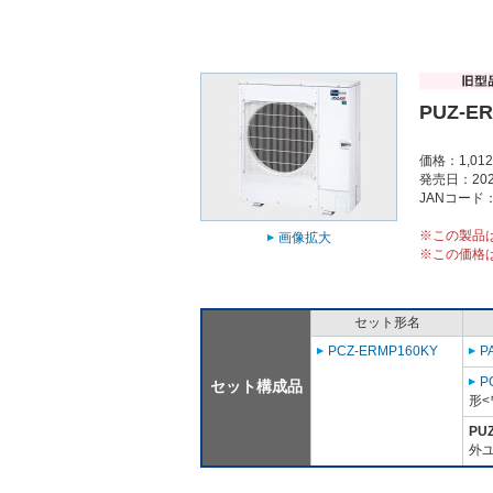
PUZ-E
価格：1,01
発売日：202
JANコード：4
※この製品
画像拡大
※この価格
セット形名
PCZ-ERMP160KY
P
P
セット構成品
形<
PU
外ユ