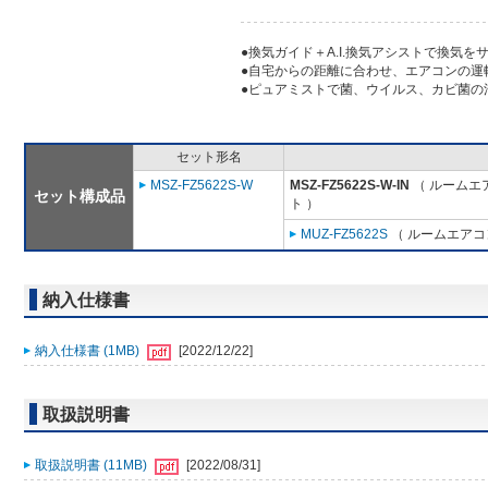
●換気ガイド＋A.I.換気アシストで換気を
●自宅からの距離に合わせ、エアコンの運
●ピュアミストで菌、ウイルス、カビ菌の
セット形名
MSZ-FZ5622S-W
MSZ-FZ5622S-W-IN
（ ルームエア
セット構成品
ト ）
MUZ-FZ5622S
（ ルームエアコン
納入仕様書
納入仕様書 (1MB)
[2022/12/22]
取扱説明書
取扱説明書 (11MB)
[2022/08/31]