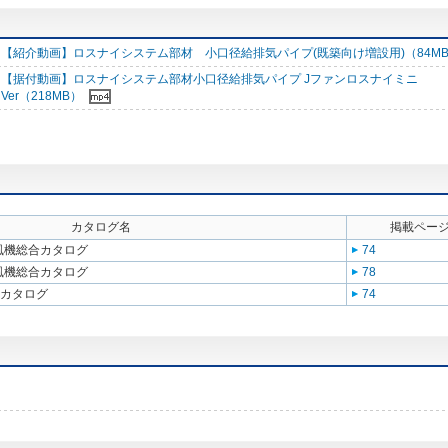
【紹介動画】ロスナイシステム部材 小口径給排気パイプ(既築向け増設用)（84M
【据付動画】ロスナイシステム部材小口径給排気パイプ Jファンロスナイミニ
Ver（218MB）
カタログ名
掲載ペー
送風機総合カタログ
74
送風機総合カタログ
78
合カタログ
74