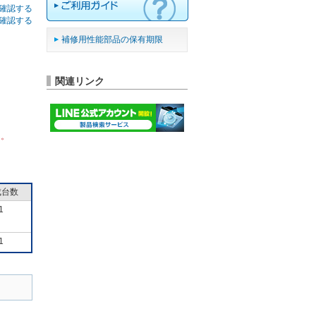
確認する
確認する
補修用性能部品の保有期限
関連リンク
ん。
成台数
1
1