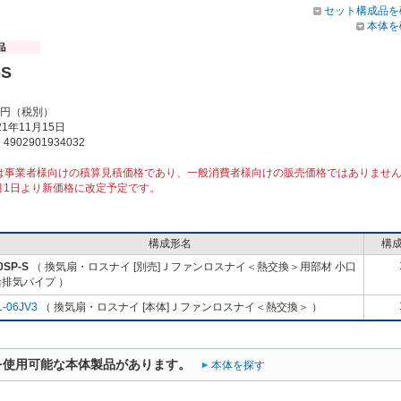
セット構成品を
本体を
-S
00円（税別）
1年11月15日
902901934032
は事業者様向けの積算見積価格であり、一般消費者様向けの販売価格ではありませ
1月1日より新価格に改定予定です。
構成形名
構
0SP-S
（ 換気扇・ロスナイ [別売]Ｊファンロスナイ＜熱交換＞用部材 小口
排気パイプ ）
L-06JV3
（ 換気扇・ロスナイ [本体]Ｊファンロスナイ＜熱交換＞ ）
を使用可能な本体製品があります。
本体を探す