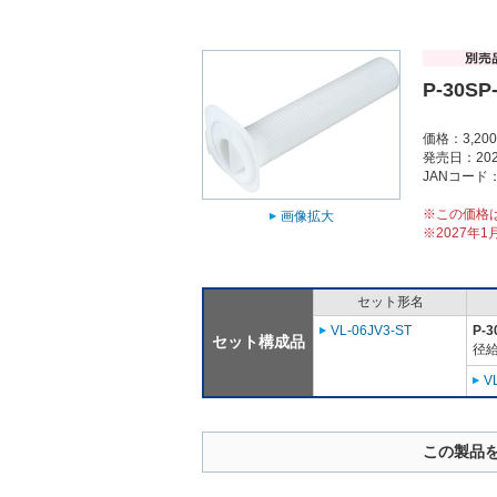
P-30SP
価格：3,2
発売日：202
JANコード：4
※この価格
画像拡大
※2027年
セット形名
VL-06JV3-ST
P-3
セット構成品
径給
V
この製品