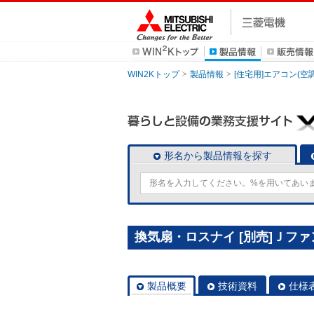
WIN2Kトップ
製品情報
[住宅用]エアコン(空
形名から製品情報を探す
換気扇・ロスナイ [別売]Ｊファ
製品概要
技術資料
仕様