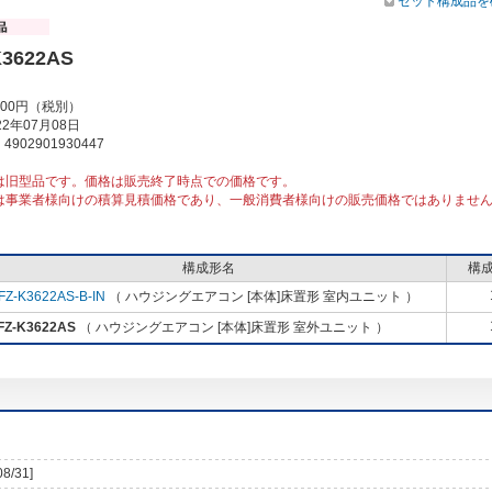
セット構成品を
3622AS
000円（税別）
2年07月08日
902901930447
は旧型品です。価格は販売終了時点での価格です。
は事業者様向けの積算見積価格であり、一般消費者様向けの販売価格ではありませ
構成形名
構
FZ-K3622AS-B-IN
（ ハウジングエアコン [本体]床置形 室内ユニット ）
FZ-K3622AS
（ ハウジングエアコン [本体]床置形 室外ユニット ）
08/31]