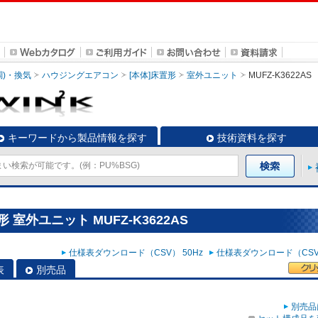
調)・換気
ハウジングエアコン
[本体]床置形
室外ユニット
MUFZ-K3622AS
キーワードから製品情報を探す
技術資料を探す
室外ユニット MUFZ-K3622AS
仕様表ダウンロード（CSV） 50Hz
仕様表ダウンロード（CSV）
表
別売品
別売品