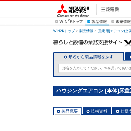
WIN2Kトップ
製品情報
[住宅用]エアコン(空
形名から製品情報を探す
ハウジングエアコン [本体]床置形 
製品概要
技術資料
仕様