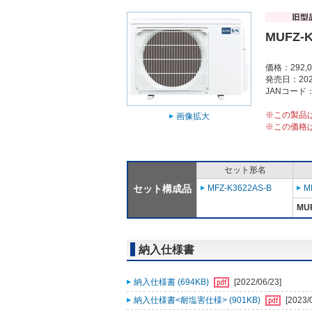
MUFZ-K
価格：292,
発売日：202
JANコード：4
※この製品
画像拡大
※この価格
セット形名
セット構成品
MFZ-K3622AS-B
M
MU
納入仕様書
納入仕様書 (694KB)
[2022/06/23]
納入仕様書<耐塩害仕様> (901KB)
[2023/