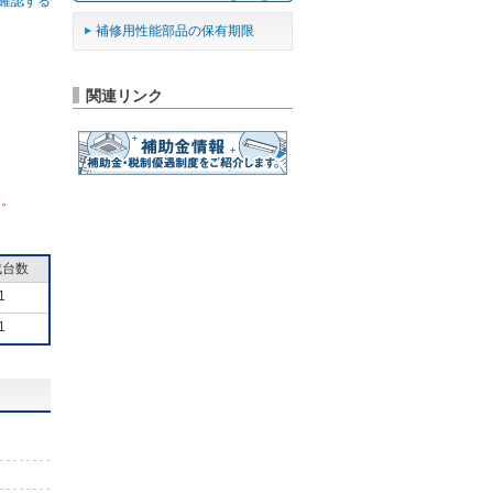
確認する
補修用性能部品の保有期限
関連リンク
ん。
成台数
1
1