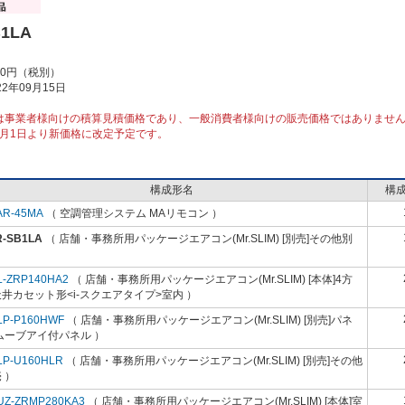
B1LA
00円（税別）
2年09月15日
は事業者様向けの積算見積価格であり、一般消費者様向けの販売価格ではありませ
10月1日より新価格に改定予定です。
構成形名
構
AR-45MA
（ 空調管理システム MAリモコン ）
R-SB1LA
（ 店舗・事務所用パッケージエアコン(Mr.SLIM) [別売]その他別
）
L-ZRP140HA2
（ 店舗・事務所用パッケージエアコン(Mr.SLIM) [本体]4方
井カセット形<i-スクエアタイプ>室内 ）
LP-P160HWF
（ 店舗・事務所用パッケージエアコン(Mr.SLIM) [別売]パネ
ムーブアイ付パネル ）
LP-U160HLR
（ 店舗・事務所用パッケージエアコン(Mr.SLIM) [別売]その他
 ）
UZ-ZRMP280KA3
（ 店舗・事務所用パッケージエアコン(Mr.SLIM) [本体]室