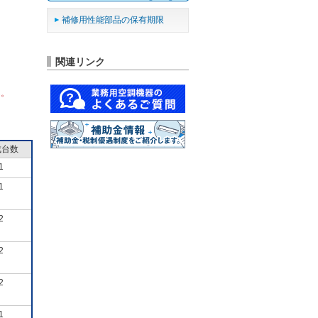
補修用性能部品の保有期限
関連リンク
ん。
成台数
1
1
2
2
2
1