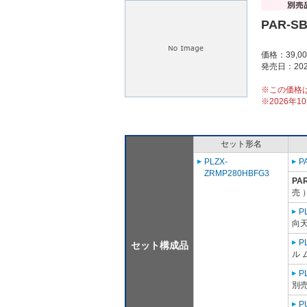
PAR-S
価格：39,0
発売日：202
※この価格
※2026年
セット形名
PLZX-
P
ZRMP280HBFG3
PA
売 
P
向天
P
セット構成品
ル 
P
別売
P