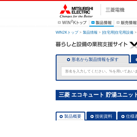
WIN2Kトップ
製品情報
[住宅用]住宅用設備
形名から製品情報を探す
三菱 エコキュート 貯湯ユニット S
製品概要
技術資料
仕様