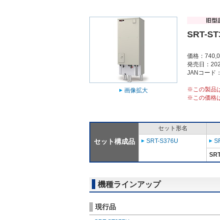
SRT-ST
価格：740,
発売日：202
JANコード：4
※この製品
画像拡大
※この価格
セット形名
セット構成品
SRT-S376U
S
SRT
機種ラインアップ
現行品