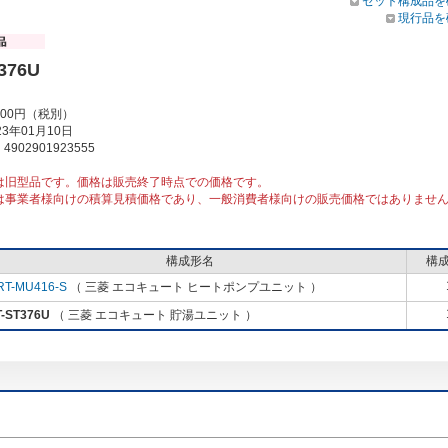
セット構成品を
現行品を
376U
000円（税別）
3年01月10日
902901923555
は旧型品です。価格は販売終了時点での価格です。
は事業者様向けの積算見積価格であり、一般消費者様向けの販売価格ではありませ
構成形名
構
RT-MU416-S
（ 三菱 エコキュート ヒートポンプユニット ）
-ST376U
（ 三菱 エコキュート 貯湯ユニット ）