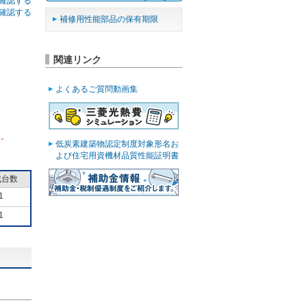
確認する
確認する
補修用性能部品の保有期限
関連リンク
よくあるご質問動画集
ん。
低炭素建築物認定制度対象形名お
よび住宅用資機材品質性能証明書
成台数
1
1