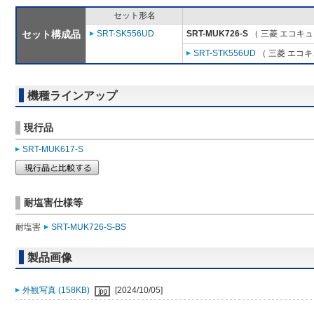
セット形名
セット構成品
SRT-SK556UD
SRT-MUK726-S
（ 三菱 エコキ
SRT-STK556UD
（ 三菱 エコキ
機種ラインアップ
現行品
SRT-MUK617-S
耐塩害仕様等
耐塩害
SRT-MUK726-S-BS
製品画像
外観写真 (158KB)
[2024/10/05]