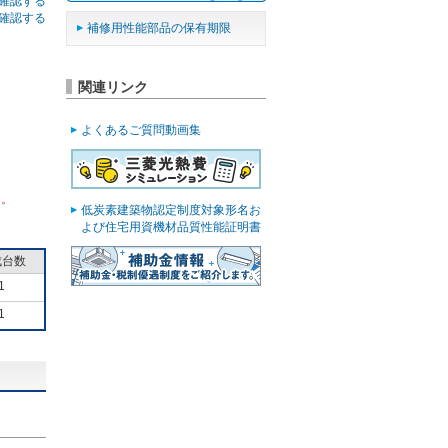
確認する
確認する
補修用性能部品の保有期限
関連リンク
よくあるご質問動画集
ん。
低炭素建築物認定制度対象形名お
よび住宅用資機材品質性能証明書
成台数
1
1