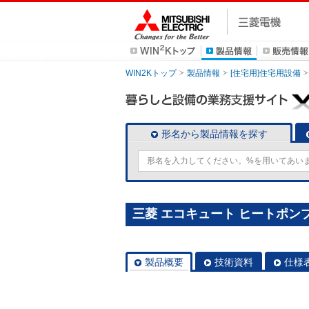
WIN2Kトップ
製品情報
[住宅用]住宅用設備
形名から製品情報を探す
三菱 エコキュート ヒートポンプユ
製品概要
技術資料
仕様