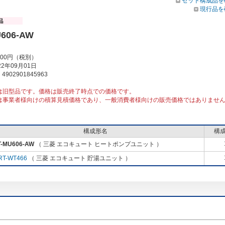
セット構成品を
現行品を
606-AW
000円（税別）
2年09月01日
902901845963
は旧型品です。価格は販売終了時点での価格です。
は事業者様向けの積算見積価格であり、一般消費者様向けの販売価格ではありませ
構成形名
構
T-MU606-AW
（ 三菱 エコキュート ヒートポンプユニット ）
RT-WT466
（ 三菱 エコキュート 貯湯ユニット ）