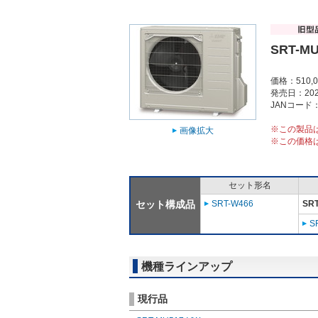
SRT-MU
価格：510,
発売日：202
JANコード：4
※この製品
画像拡大
※この価格
セット形名
セット構成品
SRT-W466
SR
S
機種ラインアップ
現行品