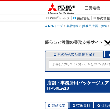
WIN2Kトップ
製品情報
[業務用]空調・換気
形名から製品情報を探す
店舗・事務所用パッケージエアコン(
RP50LA18
製品概要
技術資料
仕様