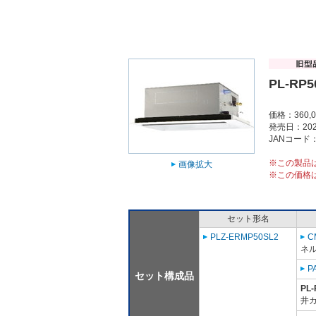
PL-RP5
価格：360,
発売日：202
JANコード：4
※この製品
画像拡大
※この価格
セット形名
PLZ-ERMP50SL2
C
ネル
P
セット構成品
PL-
井