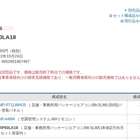
別売品
セット構成品を
現行品を
0LA18
000円（税別）
2年10月24日
902901967467
は旧型品です。価格は販売終了時点での価格です。
は事業者様向けの積算見積価格であり、一般消費者様向けの販売価格ではありませ
構成形名
構
MP-P71LWHG5
（ 店舗・事務所用パッケージエアコン(Mr.SLIM) [別売]パ
 塗装パネル ）
AR-44MA
（ 空調管理システム MAリモコン ）
RP50LA18
（ 店舗・事務所用パッケージエアコン(Mr.SLIM) [本体]2方向天
カセット形室内 ）