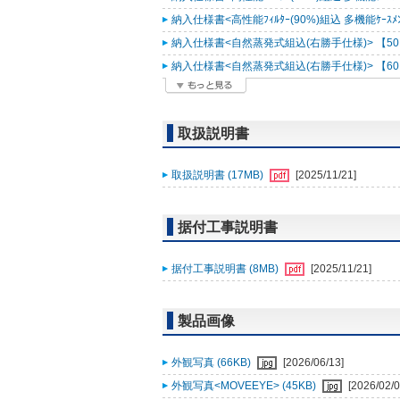
納入仕様書<高性能ﾌｨﾙﾀｰ(90%)組込 多機能ｹｰｽﾒﾝﾄ
納入仕様書<自然蒸発式組込(右勝手仕様)> 【50Hz
納入仕様書<自然蒸発式組込(右勝手仕様)> 【60Hz
取扱説明書
取扱説明書 (17MB)
[2025/11/21]
据付工事説明書
据付工事説明書 (8MB)
[2025/11/21]
製品画像
外観写真 (66KB)
[2026/06/13]
外観写真<MOVEEYE> (45KB)
[2026/02/0