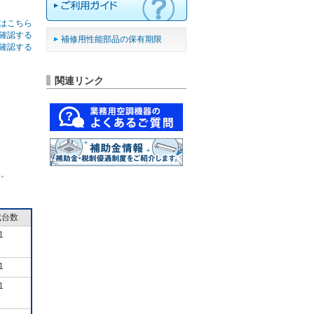
はこちら
確認する
補修用性能部品の保有期限
確認する
関連リンク
ん。
成台数
1
1
1