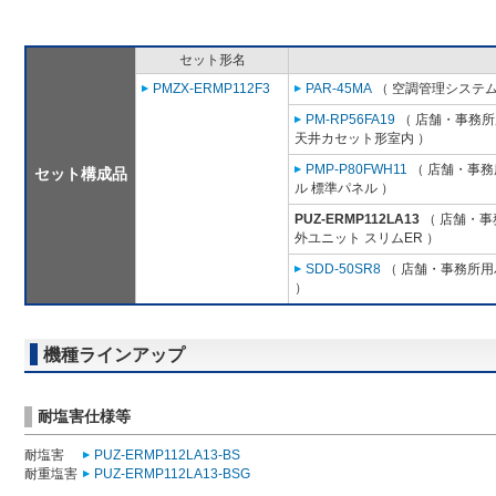
セット形名
PMZX-ERMP112F3
PAR-45MA
（ 空調管理システム
PM-RP56FA19
（ 店舗・事務所用
天井カセット形室内 ）
PMP-P80FWH11
（ 店舗・事務所
セット構成品
ル 標準パネル ）
PUZ-ERMP112LA13
（ 店舗・事務
外ユニット スリムER ）
SDD-50SR8
（ 店舗・事務所用パ
）
機種ラインアップ
耐塩害仕様等
耐塩害
PUZ-ERMP112LA13-BS
耐重塩害
PUZ-ERMP112LA13-BSG