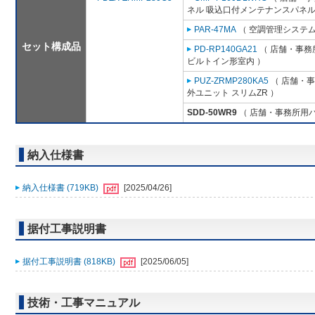
ネル 吸込口付メンテナンスパネル
PAR-47MA
（ 空調管理システム
セット構成品
PD-RP140GA21
（ 店舗・事務所
ビルトイン形室内 ）
PUZ-ZRMP280KA5
（ 店舗・事務
外ユニット スリムZR ）
SDD-50WR9
（ 店舗・事務所用パッ
納入仕様書
納入仕様書 (719KB)
[2025/04/26]
据付工事説明書
据付工事説明書 (818KB)
[2025/06/05]
技術・工事マニュアル