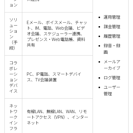
ョン
運用管理
ソリ
Eメール、ボイスメール、チャッ
ュー
課金管理
ト、IM、電話、Web会議、ビデ
ショ
オ会議、スケジューラー連携、
履歴管理
ン
プレゼンス・Web電話帳、資料
（手
共有
録音・録
段）
画
メールア
コラ
ーカイブ
ボレ
ーシ
PC、IP電話、スマートデバイ
ログ管理
ョン
ス、TV会議装置
デバ
ユーザー
イス
管理
ネッ
トワ
有線LAN、無線LAN、WAN、リモ
ーク
ートアクセス（VPN）、インター
イン
ネット
フラ