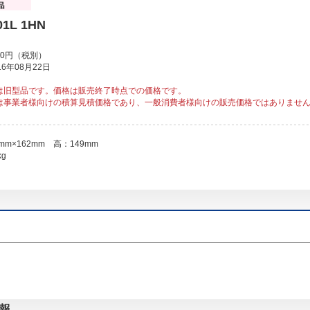
01L 1HN
00円（税別）
6年08月22日
は旧型品です。価格は販売終了時点での価格です。
は事業者様向けの積算見積価格であり、一般消費者様向けの販売価格ではありませ
mm×162mm 高：149mm
kg
情報