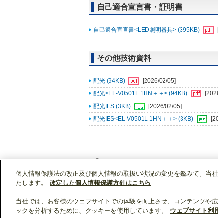
自己適合宣言書・証明書
自己適合宣言書<LED照明器具> (395KB)
その他技術資料
配光 (94KB)
[2026/02/05]
配光<EL-V0501L 1HN＋＋> (94KB)
[202
配光IES (3KB)
[2026/02/05]
配光IES<EL-V0501L 1HN＋＋> (3KB)
[2
個人情報保護法の改正及び個人情報の取扱い状況の変更を鑑みて、当社
WIN2Kトップ
製品情報
[住宅用]照明
LED
たします。
改定した個人情報保護方針はこちら
当社では、お客様のウェブサイトでの体験を向上させ、コンテンツや広
ックを分析するために、クッキーを使用しています。
ウェブサイト利