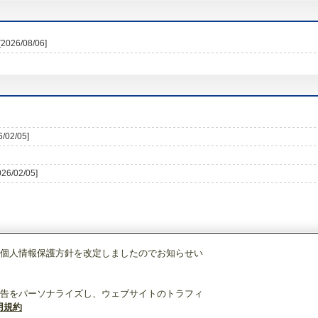
[2026/08/06]
6/02/05]
026/02/05]
個人情報保護方針を改定しましたのでお知らせい
照明器具
屋外用照明
ブラケット
LED一体形
EL-V0501L 1HN
告をパーソナライズし、ウェブサイトのトラフィ
用規約