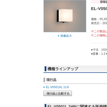
EL-V05
価格：55,2
発売日：201
※この製品
※この価格
画像拡大
●寸法 142
●質量：1.2 
機種ラインアップ
現行品
EL-V0501AL 1LN
EL-V0501L 1HNに関連する販売