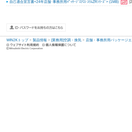
自己適合宣言書<24年店舗･事務所用ﾊﾟｯｹｰｼﾞｴｱｺﾝ ｽﾘﾑZRｼﾘｰｽﾞ> (1MB)
[
WIN2Kトップ
製品情報
[業務用]空調・換気
店舗・事務所用パッケージエアコン