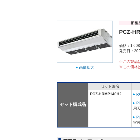
PCZ-H
価格：1,60
発売日：202
※この製品
※この価格
画像拡大
セット形名
PCZ-HRMP140H2
P
P
セット構成品
用天
P
室外