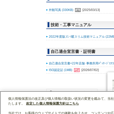
外観写真 (330KB)
[2025/03/13]
技術・工事マニュアル
2022年度版ズバ暖スリム技術マニュアル (22M
自己適合宣言書・証明書
自己適合宣言書<22年店舗･事務所用ﾊﾟｯｹｰｼﾞｴｱｺﾝ ｽﾞ
ISO認定証 (1MB)
[2026/07/02]
個人情報保護法の改正及び個人情報の取扱い状況の変更を鑑みて、当社
WIN2Kトップ
製品情報
[業務用]空調・換気
たします。
改定した個人情報保護方針はこちら
当社では、お客様のウェブサイトでの体験を向上させ、コンテンツや広