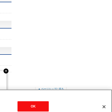
▲ ページトップに戻る
吊形(厨房用)
PCZ-HRMP140H2
OK