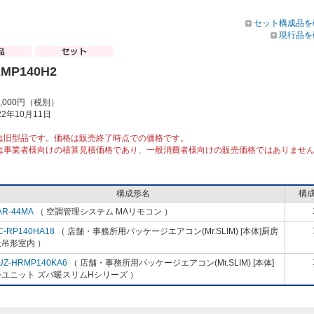
セット構成品を
現行品を
RMP140H2
8,000円（税別）
2年10月11日
は旧型品です。価格は販売終了時点での価格です。
は事業者様向けの積算見積価格であり、一般消費者様向けの販売価格ではありませ
構成形名
構
AR-44MA
（ 空調管理システム MAリモコン ）
C-RP140HA18
（ 店舗・事務所用パッケージエアコン(Mr.SLIM) [本体]厨房
吊形室内 ）
UZ-HRMP140KA6
（ 店舗・事務所用パッケージエアコン(Mr.SLIM) [本体]
ユニット ズバ暖スリムHシリーズ ）