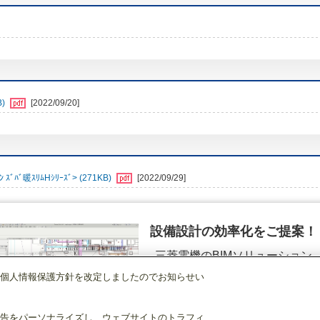
B)
[2022/09/20]
ﾊﾞ暖ｽﾘﾑHｼﾘｰｽﾞ> (271KB)
[2022/09/29]
設備設計の効率化をご提案！
三菱電機のBIMソリューション
（空調.換気.照明）
個人情報保護方針を改定しましたのでお知らせい
店舗・事務所用パッケージエアコン(Mr.SLIM)
[本体]ズバ暖スリムHシリーズ
天
詳細を見る
告をパーソナライズし、ウェブサイトのトラフィ