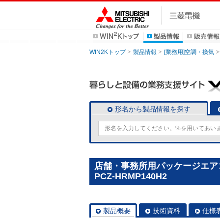
WIN2Kトップ
製品情報
[業務用]空調・換気
形名から製品情報を探す
店舗・事務所用パッケージエアコン(
PCZ-HRMP140H2
製品概要
技術資料
仕様