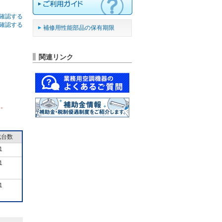
確認する
確認する
補修用性能部品の保有期限
関連リンク
ん。
成台数
1
1
1