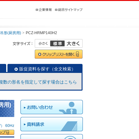
吊形(厨房用)
PCZ-HRMP140H2
販促資料を探す（全文検索）
複数の形名を指定して探す場合はこちら
房用)
 60Hz