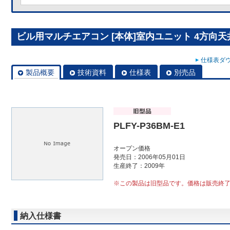
ビル用マルチエアコン [本体]室内ユニット 4方向天井カ
仕様表ダウ
製品概要
技術資料
仕様表
別売品
PLFY-P36BM-E1
オープン価格
発売日：2006年05月01日
生産終了：2009年
※この製品は旧型品です。価格は販売終
納入仕様書