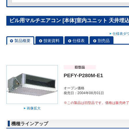
ビル用マルチエアコン [本体]室内ユニット 天井埋込形 P
仕様表ダウ
製品概要
技術資料
仕様表
別売品
PEFY-P280M-E1
オープン価格
発売日：2004年08月01日
※この製品は旧型品です。価格は販売終
画像拡大
機種ラインアップ