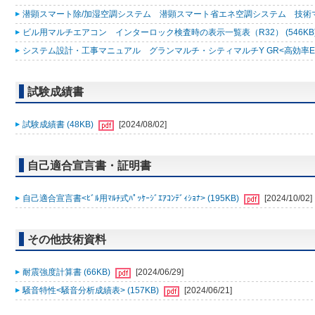
潜顕スマート除/加湿空調システム 潜顕スマート省エネ空調システム 技術マニュ
ビル用マルチエアコン インターロック検査時の表示一覧表（R32） (546KB
システム設計・工事マニュアル グランマルチ・シティマルチY GR<高効率EXシリ
試験成績書
試験成績書 (48KB)
[2024/08/02]
自己適合宣言書・証明書
自己適合宣言書<ﾋﾞﾙ用ﾏﾙﾁ式ﾊﾟｯｹｰｼﾞｴｱｺﾝﾃﾞｨｼｮﾅ> (195KB)
[2024/10/02]
その他技術資料
耐震強度計算書 (66KB)
[2024/06/29]
騒音特性<騒音分析成績表> (157KB)
[2024/06/21]