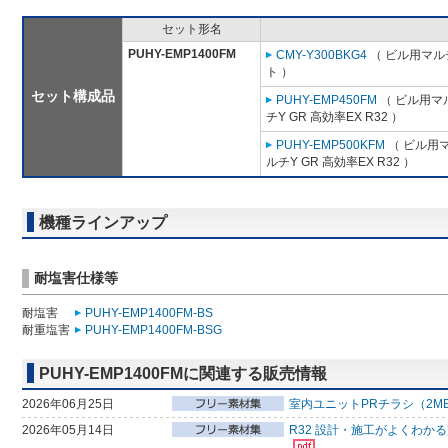
セット形名
PUHY-EMP1400FM
CMY-Y300BKG4
（ ビル用マル
ト ）
セット構成品
PUHY-EMP450FM
（ ビル用マ
チY GR 高効率EX R32 ）
PUHY-EMP500KFM
（ ビル用マ
ルチY GR 高効率EX R32 ）
機種ラインアップ
耐塩害仕様等
耐塩害
PUHY-EMP1400FM-BS
耐重塩害
PUHY-EMP1400FM-BSG
PUHY-EMP1400FMに関連する販売情報
2026年06月25日
室内ユニットPRチラシ（2M
2026年05月14日
R32 設計・施工がよくわか