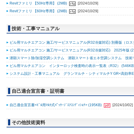
Revitファミリ 【50Hz専用】 (2MB)
[2024/10/29]
Revitファミリ 【60Hz専用】 (2MB)
[2024/10/29]
技術・工事マニュアル
ビル用マルチエアコン 施工/サービスマニュアル(R32冷媒対応) 別冊版（ロスナ
ビル用マルチエアコン 施工/サービスマニュアル(R32冷媒対応) 2025年版 (2
潜顕スマート除/加湿空調システム 潜顕スマート省エネ空調システム 技術マニュ
ビル用マルチエアコン インターロック検査時の表示一覧表（R32） (546KB
システム設計・工事マニュアル グランマルチ・シティマルチY GR<高効率EXシリ
自己適合宣言書・証明書
自己適合宣言書<ﾋﾞﾙ用ﾏﾙﾁ式ﾊﾟｯｹｰｼﾞｴｱｺﾝﾃﾞｨｼｮﾅ> (195KB)
[2024/10/02]
その他技術資料