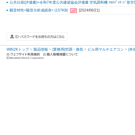
公共仕様(評価書)<令和7年度公共建築協会評価書 空気調和機 ﾏﾙﾁﾊﾟｯｹｰｼﾞ形空気
騒音特性<騒音分析成績表> (157KB)
[2024/06/21]
WIN2Kトップ
製品情報
[業務用]空調・換気
ビル用マルチエアコン
[本