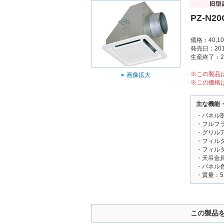
PZ-N2
価格：40,1
発売日：201
生産終了：2
※この製品
画像拡大
※この価格
主な機能
・パネル
・フルフ
・グリル
・フィル
・フィル
・天吊金
・パネル色調
・質量：5.
この製品