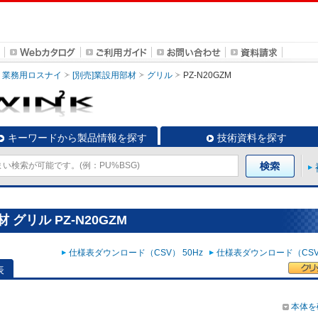
業務用ロスナイ
[別売]業設用部材
グリル
PZ-N20GZM
キーワードから製品情報を探す
技術資料を探す
グリル PZ-N20GZM
仕様表ダウンロード（CSV） 50Hz
仕様表ダウンロード（CSV）
表
本体を