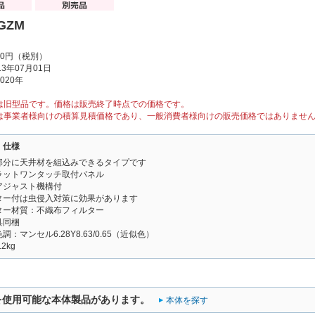
0GZM
00円（税別）
3年07月01日
020年
は旧型品です。価格は販売終了時点での価格です。
は事業者様向けの積算見積価格であり、一般消費者様向けの販売価格ではありませ
・仕様
部分に天井材を組込みできるタイプです
ラットワンタッチ取付パネル
アジャスト機構付
ター付は虫侵入対策に効果があります
ター材質：不織布フィルター
具同梱
：マンセル6.28Y8.63/0.65（近似色）
2kg
を使用可能な本体製品があります。
本体を探す