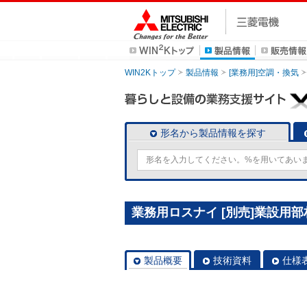
WIN2Kトップ
製品情報
[業務用]空調・換気
形名から製品情報を探す
業務用ロスナイ [別売]業設用部材 
製品概要
技術資料
仕様