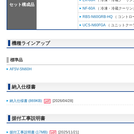
EK-60A
（ 冷凍・冷蔵クーリング
セット構成品
NF-60A
（ 冷凍・冷蔵クーリング
RBS-N60GRB-HQ
（ コントロ
UCS-N60FGA
（ ユニットクーラ
機種ラインアップ
標準品
AFSV-SN60H
納入仕様書
納入仕様書 (869KB)
[2026/04/28]
据付工事説明書
据付工事説明書 (17MB)
[2025/11/21]