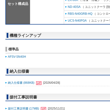
EK-60A
（ 冷凍・冷蔵クーリング
セット構成品
ND-40SA
（ ユニットクーラ [
RBS-N40GRB-HQ
（ コントロ
UCS-N40FGA
（ ユニットクーラ
機種ラインアップ
標準品
AFSV-SN40H
納入仕様書
納入仕様書 (868KB)
[2026/04/28]
据付工事説明書
据付工事説明書 (17MB)
[2025/11/21]