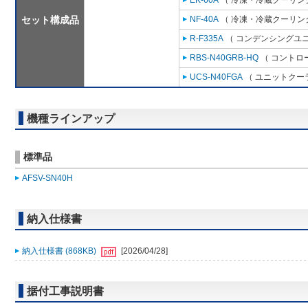
EK-60A
（ 冷凍・冷蔵クーリング
セット構成品
NF-40A
（ 冷凍・冷蔵クーリング
R-F335A
（ コンデンシングユニ
RBS-N40GRB-HQ
（ コントロ
UCS-N40FGA
（ ユニットクーラ
機種ラインアップ
標準品
AFSV-SN40H
納入仕様書
納入仕様書 (868KB)
[2026/04/28]
据付工事説明書