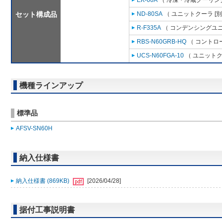
EK-60A
（ 冷凍・冷蔵クーリング
セット構成品
ND-80SA
（ ユニットクーラ [
R-F335A
（ コンデンシングユニ
RBS-N60GRB-HQ
（ コントロ
UCS-N60FGA-10
（ ユニットク
機種ラインアップ
標準品
AFSV-SN60H
納入仕様書
納入仕様書 (869KB)
[2026/04/28]
据付工事説明書