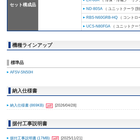
EK-60A
（ 冷凍・冷蔵クーリング
セット構成品
ND-80SA
（ ユニットクーラ [
RBS-N60GRB-HQ
（ コントロ
UCS-N80FGA
（ ユニットクーラ
機種ラインアップ
標準品
AFSV-SN50H
納入仕様書
納入仕様書 (869KB)
[2026/04/28]
据付工事説明書
据付工事説明書 (17MB)
[2025/11/21]