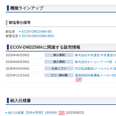
機種ラインアップ
耐塩害仕様等
耐塩害
ECOV-DM225MA-BS
耐重塩害
ECOV-DM225MA-BSG
ECOV-DM225MAに関連する販売情報
2026年06月09日
株式会社中央運送 中央運送CL
2026年06月09日
株式会社やくらいフーズ様 
2026年04月09日
R32低温機器(クールマルチ)
2025年12月16日
優遇税制対象機種メーカー判
納入仕様書
納入仕様書 【50Hz専用】 (693KB)
[2025/08/22]