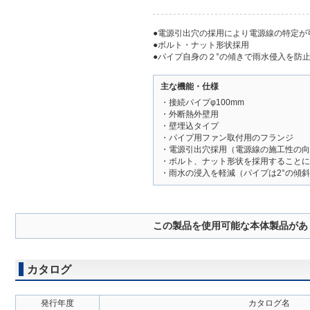
●電源引出穴の採用により電源線の特定が
●ボルト・ナット形状採用
●パイプ自身の２°の傾きで雨水侵入を防
主な機能・仕様
・接続パイプφ100mm
・外断熱外壁用
・壁埋込タイプ
・パイプ用ファン取付用のフランジ
・電源引出穴採用（電源線の施工性の向
・ボルト、ナット形状を採用することに
・雨水の浸入を軽減（パイプは2°の傾
この製品を使用可能な本体製品があ
カタログ
発行年度
カタログ名