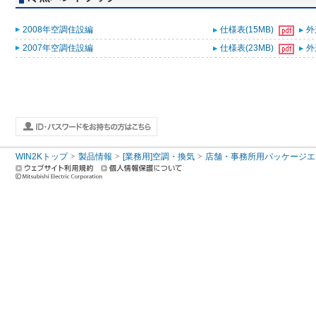
2008年空調住設編
仕様表(15MB)
外
2007年空調住設編
仕様表(23MB)
外
WIN2Kトップ
製品情報
[業務用]空調・換気
店舗・事務所用パッケージエアコン