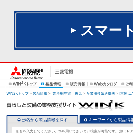
スマー
WIN2Kトップ
製品情報
[業務用]空調・換気
産業用換気送風機
[本体]
形名から製品情報を探す
キーワードから製品情