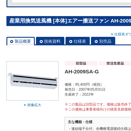
産業用換気送風機 [本体]エアー搬送ファン AH-2009
仕様表ダウ
製品概要
技術資料
仕様表
別売品
AH-2009SA-G
価格：95,400円（税別）
発売日：2007年05月01日
生産終了：2022年
※この製品は旧型品です。価格は販売終
画像拡大
※この価格は事業者様向けの積算見積価
主な機能・仕様
・速結端子台付。全機種電源接続仕様は