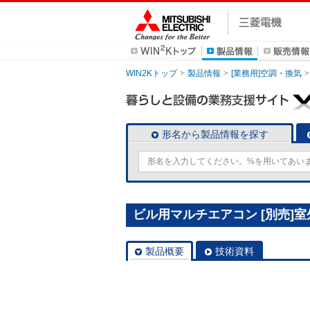
WIN2Kトップ
製品情報
[業務用]空調・換気
形名から製品情報を探す
ビル用マルチエアコン [別売]室外
製品概要
技術資料