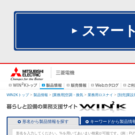
スマー
WIN2Kトップ
製品情報
[業務用]空調・換気
業務用ロスナイ
[別売]業
形名から製品情報を探す
キーワードから製品情