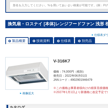
換気扇・ロスナイ [本体]レンジフードファン 浅形 標
仕様表ダウ
製品概要
技術資料
仕様表
別売品
V-316K7
価格：74,000円（税別）
発売日：2022年06月01日
JANコード：4902901946479
※この価格は事業者様向けの積算見積価
※2027年1月1日より新価格に改定予定で
画像拡大
カタログ