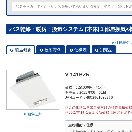
バス乾燥・暖房・換気システム [本体]１部屋換気<標準
仕様表ダウ
製品概要
技術資料
仕様表
別売品
V-141BZ5
価格：128,000円（税別）
発売日：2022年06月01日
JANコード：4902901932366
※この価格は事業者様向けの積算見積価
※2027年1月1日より新価格に改定予定で
画像拡大
主な機能・仕様