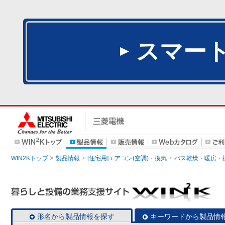
スマー
WIN2Kトップ
製品情報
[住宅用]エアコン(空調)・換気
バス乾燥・暖房・
形名から製品情報を探す
キーワードから製品情