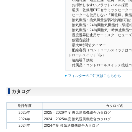
・衣類乾燥・浴室乾燥・暖房・涼風・換
・お掃除しやすいフラットパネル採用
・暖房・乾燥用PTCセラミックヒータ
・ヒーターを使用しない「風乾燥」機能
・換気機能：換気風量強弱2段切換可能
・換気機能：24時間換気機能付（弱運
・換気機能：24時間換気一時停止機能
・温度過昇防止用サーミスタ・ヒューズ
・低騒音設計
・最大8時間切タイマー
・配線容易（コントロールスイッチはコ
トロールスイッチ3芯）
・速結端子接続
・付属品：コントロールスイッチ接続コ
フィルターのご注文はこちらから
カタログ
発行年度
カタログ名
2025年
2025・2026年度 換気送風機総合カタログ
2024年
2024・2025年度 換気送風機総合カタログ
2024年
2024年度 換気送風機総合カタログ