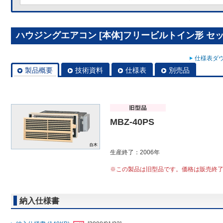
ハウジングエアコン [本体]フリービルトイン形 セット 
仕様表ダウ
製品概要
技術資料
仕様表
別売品
MBZ-40PS
生産終了：2006年
※この製品は旧型品です。価格は販売終
納入仕様書