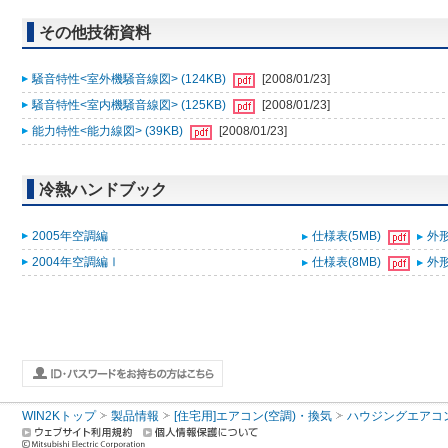
その他技術資料
騒音特性<室外機騒音線図> (124KB)
[2008/01/23]
騒音特性<室内機騒音線図> (125KB)
[2008/01/23]
能力特性<能力線図> (39KB)
[2008/01/23]
冷熱ハンドブック
2005年空調編
仕様表(5MB)
外形
2004年空調編Ⅰ
仕様表(8MB)
外形
WIN2Kトップ
製品情報
[住宅用]エアコン(空調)・換気
ハウジングエアコ