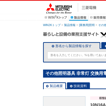
WIN2Kトップ
製品情報
[業務用]照明
その
形名から製品情報を探す
その他照明器具 非常灯 交換用電池
製品概要
技術資料
10N16